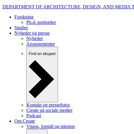
DEPARTMENT OF ARCHITECTURE, DESIGN, AND MEDIA
Forskning
Ph.d.-portrætter
Studier
Nyheder og presse
Nyheder
Arrangementer
Find en ekspert
Kontakt og pressefotos
Create på sociale medier
Podcast
Om Create
Vision, formål og mission