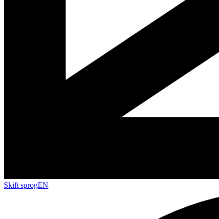
Skift sprog
EN